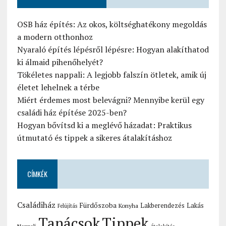
OSB ház építés: Az okos, költséghatékony megoldás
a modern otthonhoz
Nyaraló építés lépésről lépésre: Hogyan alakíthatod
ki álmaid pihenőhelyét?
Tökéletes nappali: A legjobb falszín ötletek, amik új
életet lehelnek a térbe
Miért érdemes most belevágni? Mennyibe kerül egy
családi ház építése 2025-ben?
Hogyan bővítsd ki a meglévő házadat: Praktikus
útmutató és tippek a sikeres átalakításhoz
CÍMKÉK
Családiház
Fürdőszoba
Lakberendezés
Lakás
Konyha
Felújítás
Tanácsok
Tippek