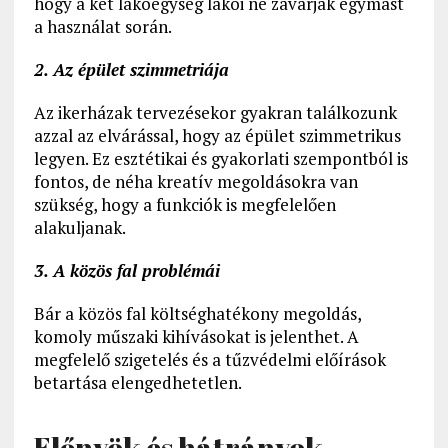
hogy a két lakóegység lakói ne zavarják egymást
a használat során.
2. Az épület szimmetriája
Az ikerházak tervezésekor gyakran találkozunk
azzal az elvárással, hogy az épület szimmetrikus
legyen. Ez esztétikai és gyakorlati szempontból is
fontos, de néha kreatív megoldásokra van
szükség, hogy a funkciók is megfelelően
alakuljanak.
3. A közös fal problémái
Bár a közös fal költséghatékony megoldás,
komoly műszaki kihívásokat is jelenthet. A
megfelelő szigetelés és a tűzvédelmi előírások
betartása elengedhetetlen.
Előnyök és hátrányok