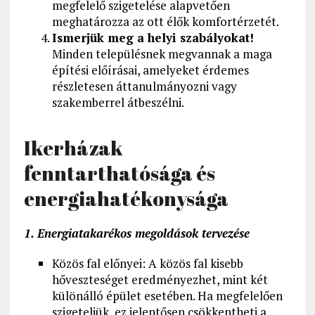
megfelelő szigetelése alapvetően
meghatározza az ott élők komfortérzetét.
Ismerjük meg a helyi szabályokat!
Minden településnek megvannak a maga
építési előírásai, amelyeket érdemes
részletesen áttanulmányozni vagy
szakemberrel átbeszélni.
Ikerházak
fenntarthatósága és
energiahatékonysága
1. Energiatakarékos megoldások tervezése
Közös fal előnyei: A közös fal kisebb
hőveszteséget eredményezhet, mint két
különálló épület esetében. Ha megfelelően
szigeteljük, ez jelentősen csökkentheti a