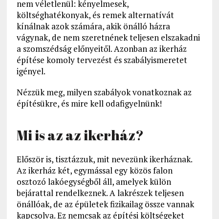
nem véletlenül: kényelmesek,
költséghatékonyak, és remek alternatívát
kínálnak azok számára, akik önálló házra
vágynak, de nem szeretnének teljesen elszakadni
a szomszédság előnyeitől. Azonban az ikerház
építése komoly tervezést és szabályismeretet
igényel.
Nézzük meg, milyen szabályok vonatkoznak az
építésükre, és mire kell odafigyelnünk!
Mi is az az ikerház?
Először is, tisztázzuk, mit nevezünk ikerháznak.
Az ikerház két, egymással egy közös falon
osztozó lakóegységből áll, amelyek külön
bejárattal rendelkeznek. A lakrészek teljesen
önállóak, de az épületek fizikailag össze vannak
kapcsolva. Ez nemcsak az építési költségeket