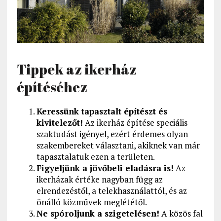
Tippek az ikerház
építéséhez
Keressünk tapasztalt építészt és
kivitelezőt!
Az ikerház építése speciális
szaktudást igényel, ezért érdemes olyan
szakembereket választani, akiknek van már
tapasztalatuk ezen a területen.
Figyeljünk a jövőbeli eladásra is!
Az
ikerházak értéke nagyban függ az
elrendezéstől, a telekhasználattól, és az
önálló közművek meglététől.
Ne spóroljunk a szigetelésen!
A közös fal