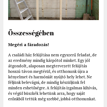
Összességében
Megéri a fáradozás!
A családi ház felújítása nem egyszerű feladat, de
az eredmény mindig kárpótol minket. Egy jól
átgondolt, alaposan megtervezett felújítás
hosszú távon megtérül, és otthonunk újra a
kényelmet és harmóniát nyújtó hely lehet. Ne
féljünk belevágni, de mindig készüljünk fel
minden eshetőségre. A felújítás izgalmas kihívás,
és végül büszkék lehetünk arra, hogy saját
erőnkből tettük még szebbé, jobbá otthonunkat.