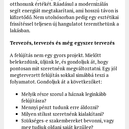
otthonunk értékét. Ráadásul a modernizálás
segít energiát megtakarítani, ami hosszú távon is
kifizetődő. Nem utolsósorban pedig egy esztétikai
frissítéssel teljesen új hangulatot teremthetünk a
lakásban.
Tervezés, tervezés és még egyszer tervezés
A felújítás nem egy gyors projekt. Mielőtt
belekezdünk, üljünk le, és gondoljuk át, hogy
pontosan mit szeretnénk megváltoztatni. Egy jól
megtervezett felújítás sokkal simábbá teszi a
folyamatot. Gondoljuk át a következőket:
Melyik része szorul a háznak leginkább
felújításra?
Mennyi pénzt tudunk erre áldozni?
Milyen stílust szeretnénk kialakítani?
Szükséges-e szakembereket bevonni, vagy
meg tudjuk oldani saját kezűleg?