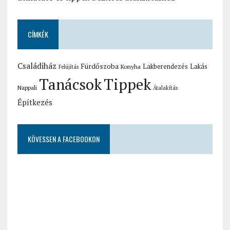
CÍMKÉK
Családiház
Fürdőszoba
Lakberendezés
Lakás
Konyha
Felújítás
Tanácsok
Tippek
Nappali
Átalakítás
Építkezés
KÖVESSEN A FACEBOOKON