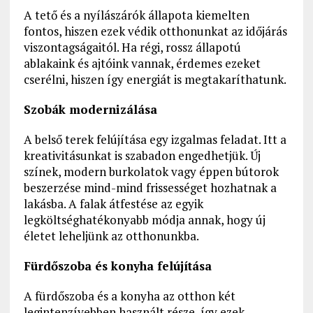
A tető és a nyílászárók állapota kiemelten
fontos, hiszen ezek védik otthonunkat az időjárás
viszontagságaitól. Ha régi, rossz állapotú
ablakaink és ajtóink vannak, érdemes ezeket
cserélni, hiszen így energiát is megtakaríthatunk.
Szobák modernizálása
A belső terek felújítása egy izgalmas feladat. Itt a
kreativitásunkat is szabadon engedhetjük. Új
színek, modern burkolatok vagy éppen bútorok
beszerzése mind-mind frissességet hozhatnak a
lakásba. A falak átfestése az egyik
legköltséghatékonyabb módja annak, hogy új
életet leheljünk az otthonunkba.
Fürdőszoba és konyha felújítása
A fürdőszoba és a konyha az otthon két
legintenzívebben használt része, így ezek