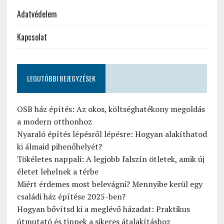
Adatvédelem
Kapcsolat
LEGUTÓBBI BEJEGYZÉSEK
OSB ház építés: Az okos, költséghatékony megoldás
a modern otthonhoz
Nyaraló építés lépésről lépésre: Hogyan alakíthatod
ki álmaid pihenőhelyét?
Tökéletes nappali: A legjobb falszín ötletek, amik új
életet lehelnek a térbe
Miért érdemes most belevágni? Mennyibe kerül egy
családi ház építése 2025-ben?
Hogyan bővítsd ki a meglévő házadat: Praktikus
útmutató és tippek a sikeres átalakításhoz