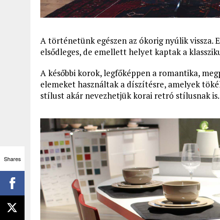
A történetünk egészen az ókorig nyúlik vissza. 
elsődleges, de emellett helyet kaptak a klasszik
A későbbi korok, legfőképpen a romantika, megpr
elemeket használtak a díszítésre, amelyek tökél
stílust akár nevezhetjük korai retró stílusnak is.
Shares