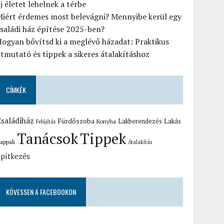
j életet lehelnek a térbe
Miért érdemes most belevágni? Mennyibe kerül egy
saládi ház építése 2025-ben?
ogyan bővítsd ki a meglévő házadat: Praktikus
tmutató és tippek a sikeres átalakításhoz
CÍMKÉK
saládiház
Fürdőszoba
Lakberendezés
Lakás
Konyha
Felújítás
Tanácsok
Tippek
appali
Átalakítás
pítkezés
KÖVESSEN A FACEBOOKON