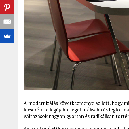
A modernizálás következménye az lett, hogy min
lecserélni a legújabb, legaktuálisabb és legform
változások nagyon gyorsan és radikálisan törté
Az uralkodó stílus olyannyira a modern volt, ho