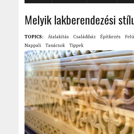
Melyik lakberendezési stí
TOPICS:
Átalakítás
Családiház
Építkezés
Felú
Nappali
Tanácsok
Tippek