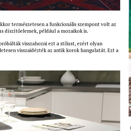
Ekkor természetesen a funkcionális szempont volt az
us díszítőelemek, például a mozaikok is.
óbálták visszahozni ezt a stílust, ezért olyan
etesen visszaidézték az antik korok hangulatát. Ezt a