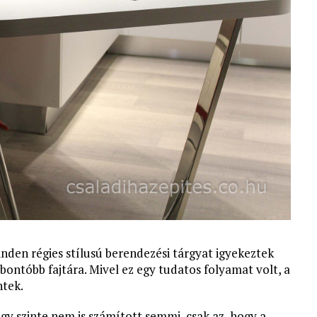
den régies stílusú berendezési tárgyat igyekeztek
abontóbb fajtára. Mivel ez egy tudatos folyamat volt, a
ntek.
gy szinte nem is számított semmi, csak az, hogy a