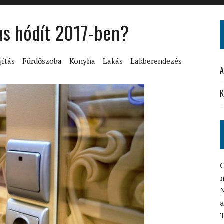
lus hódít 2017-ben?
jítás
Fürdőszoba
Konyha
Lakás
Lakberendezés
A
K
O
N
a
T