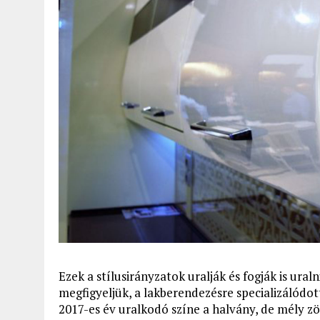
Ezek a stílusirányzatok uralják és fogják is ural
megfigyeljük, a lakberendezésre specializálódo
2017-es év uralkodó színe a halvány, de mély zöl