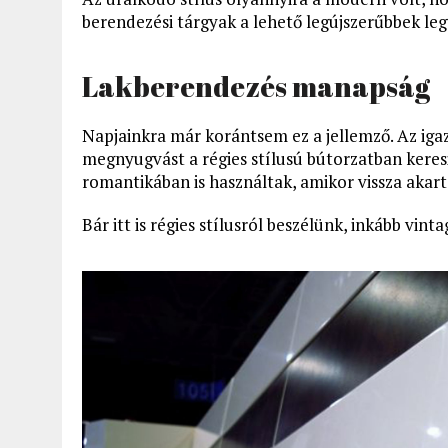
berendezési tárgyak a lehető legújszerűbbek le
Lakberendezés manapság
Napjainkra már korántsem ez a jellemző. Az i
megnyugvást a régies stílusú bútorzatban keresi
romantikában is használtak, amikor vissza akart
Bár itt is régies stílusról beszélünk, inkább vi