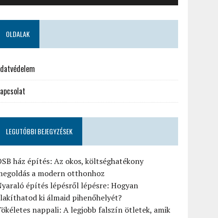
OLDALAK
datvédelem
apcsolat
LEGUTÓBBI BEJEGYZÉSEK
SB ház építés: Az okos, költséghatékony
megoldás a modern otthonhoz
yaraló építés lépésről lépésre: Hogyan
lakíthatod ki álmaid pihenőhelyét?
ökéletes nappali: A legjobb falszín ötletek, amik