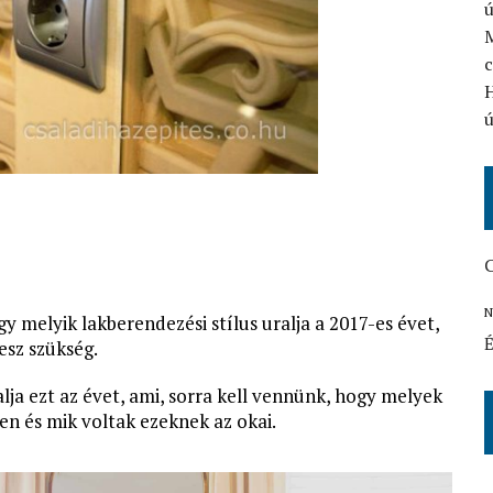
ú
c
H
ú
C
N
y melyik lakberendezési stílus uralja a 2017-es évet,
É
esz szükség.
lja ezt az évet, ami, sorra kell vennünk, hogy melyek
en és mik voltak ezeknek az okai.