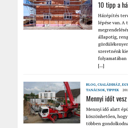
10 tipp a h
Házépítés ter
lépése van. A 
megrendelésén
állapotig, ren
gördülékenyen 
szeretnénk kie
folyamatában é
[...]
BLOG
,
CSALÁDIHÁZ
,
EG
TANÁCSOK
,
TIPPEK
201
Mennyi időt vesz
Mennyi idő alatt épü
köszönhetően, hogy 
többen gondolkodnak