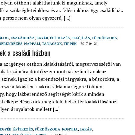
r olyan otthont alakíthatunk ki magunknak, amely
dik a szükségleteinkhez és az ízlésünkhöz. Egy családi ház
persze nem olyan egyszerű, [...]
BLOG
,
CSALÁDIHÁZ
,
EGYÉB
,
ÉPÍTKEZÉS
,
FELÚJÍTÁS
,
FÜRDŐSZOBA
,
BERENDEZÉS
,
NAPPALI
,
TANÁCSOK
,
TIPPEK
2017-04-21
nek a családi házban
a az igényes otthon kialakításáról, megtervezéséről van
 sokak számára döntő szempontnak számítanak az
 színek. Igaz ez a berendezési tárgyakra, a bútorokra, a
ersze a lakástextíliákra is. Ma már egyre többen
y, hogy lakberendező segítségét kérik a minden
 elképzeléseiknek megfelelő belső tér kialakításához.
yen árnyalatok mellett [...]
EGYÉB
,
ÉPÍTKEZÉS
,
FÜRDŐSZOBA
,
KONYHA
,
LAKÁS
,
PPALI
,
TANÁCSOK
,
TIPPEK
2017-04-11