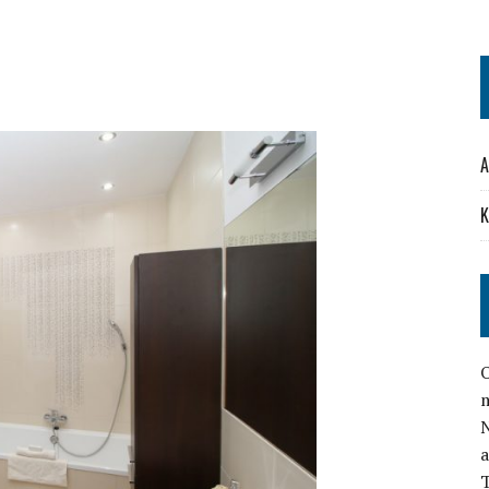
A
K
O
N
a
T