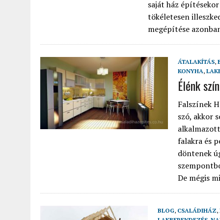
saját ház építéseko
tökéletesen illeszke
megépítése azonban 
ÁTALAKÍTÁS
,
KONYHA
,
LAK
Élénk szí
Falszínek H
szó, akkor
alkalmazott
falakra és p
döntenek úg
szempontból
De mégis mil
BLOG
,
CSALÁDIHÁZ
,
LAKBERENDEZÉS
,
NA