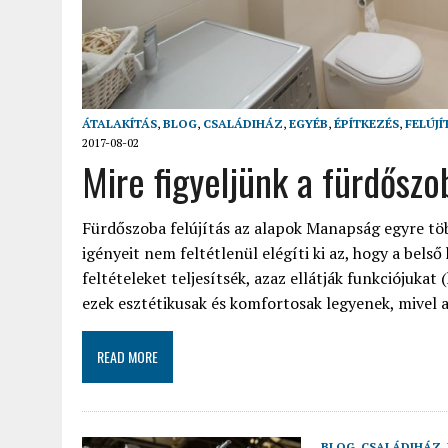
ÁTALAKÍTÁS
,
BLOG
,
CSALÁDIHÁZ
,
EGYÉB
,
ÉPÍTKEZÉS
,
FELÚJÍ
2017-08-02
Mire figyeljünk a fürdőszo
Fürdőszoba felújítás az alapok Manapság egyre tö
igényeit nem feltétlenül elégíti ki az, hogy a bel
feltételeket teljesítsék, azaz ellátják funkciójukat
ezek esztétikusak és komfortosak legyenek, mivel a
READ MORE
BLOG
,
CSALÁDIHÁZ
,