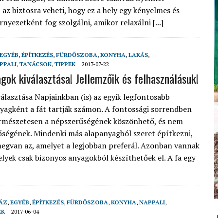
 az biztosra veheti, hogy ez a hely egy kényelmes és
rnyezetként fog szolgálni, amikor relaxálni [...]
EGYÉB
,
ÉPÍTKEZÉS
,
FÜRDŐSZOBA
,
KONYHA
,
LAKÁS
,
PPALI
,
TANÁCSOK
,
TIPPEK
2017-07-22
agok kiválasztása! Jellemzőik és felhasználásuk!
álasztása Napjainkban (is) az egyik legfontosabb
yagként a fát tartják számon. A fontossági sorrendben
természetesen a népszerűségének köszönhető, és nem
nőségének. Mindenki más alapanyagból szeret építkezni,
egvan az, amelyet a legjobban preferál. Azonban vannak
lyek csak bizonyos anyagokból készíthetőek el. A fa egy
ÁZ
,
EGYÉB
,
ÉPÍTKEZÉS
,
FÜRDŐSZOBA
,
KONYHA
,
NAPPALI
,
EK
2017-06-04