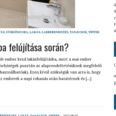
ú
c
H
ú
TÁS
,
FÜRDŐSZOBA
,
LAKÁS
,
LAKBERENDEZÉS
,
TANÁCSOK
,
TIPPEK
ba felújítása során?
bb ember kezd lakásfelújításba, mert a mai ember
C
ső helyiségek pusztán az alaprendeltetésüknek megfelelő
 (használhatóak). Ezen kívül szükségük van arra is, hogy
N
z emberek a napi rohanás után hazatérnek és [...]
É
ÉPÍTKEZÉS
,
LAKÁS
,
TANÁCSOK
,
TIPPEK
2017-08-02