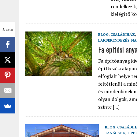
rendelkezik,
kielégítő kö
Shares
BLOG
,
CSALÁDIHÁZ
,
LAKBERENDEZÉS
,
NA
Fa építési any
Fa építőanyag kiv
építkezési alapan
elfoglalt helye 
feltétlenül a mi
és mindenkinek m
olyan dolgok, ame
szinte [...]
BLOG
,
CSALÁDIH
TANÁCSOK
,
TIPP