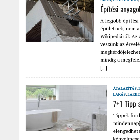
Építési anyago
A legjobb építési
épületnek, nem az
Wikipédiáról: Az 
veszünk az érvel
megkérdőjelezhető
mindig a megfelel
[...]
ÁTALAKÍTÁS
,
LAKÁS
,
LAKBE
7+1 Tipp 
Tippek fürd
mindennapja
elengedhete
kényelmesen