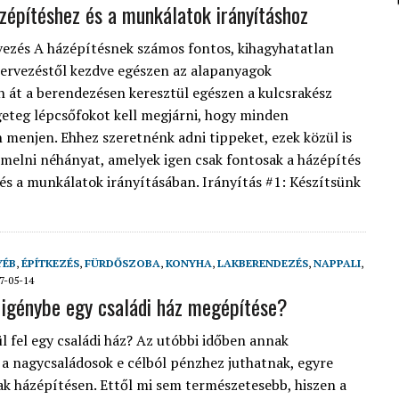
ázépítéshez és a munkálatok irányításhoz
vezés A házépítésnek számos fontos, kihagyhatatlan
tervezéstől kezdve egészen az alapanyagok
 át a berendezésen keresztül egészen a kulcsrakész
geteg lépcsőfokot kell megjárni, hogy minden
menjen. Ehhez szeretnénk adni tippeket, ezek közül is
melni néhányat, amelyek igen csak fontosak a házépítés
s a munkálatok irányításában. Irányítás #1: Készítsünk
YÉB
,
ÉPÍTKEZÉS
,
FÜRDŐSZOBA
,
KONYHA
,
LAKBERENDEZÉS
,
NAPPALI
,
7-05-14
 igénybe egy családi ház megépítése?
l fel egy családi ház? Az utóbbi időben annak
a nagycsaládosok e célból pénzhez juthatnak, egyre
 házépítésen. Ettől mi sem természetesebb, hiszen a