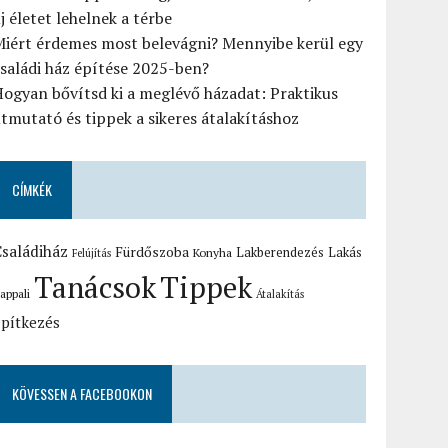
j életet lehelnek a térbe
Miért érdemes most belevágni? Mennyibe kerül egy
saládi ház építése 2025-ben?
ogyan bővítsd ki a meglévő házadat: Praktikus
tmutató és tippek a sikeres átalakításhoz
CÍMKÉK
saládiház
Fürdőszoba
Lakberendezés
Lakás
Konyha
Felújítás
Tanácsok
Tippek
appali
Átalakítás
pítkezés
KÖVESSEN A FACEBOOKON