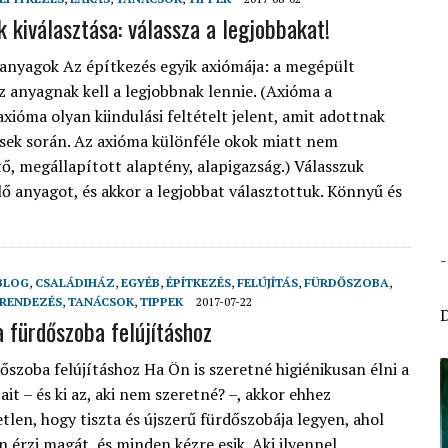
k kiválasztása: válassza a legjobbakat!
 anyagok Az építkezés egyik axiómája: a megépült
 anyagnak kell a legjobbnak lennie. (Axióma a
axióma olyan kiindulási feltételt jelent, amit adottnak
ések során. Az axióma különféle okok miatt nem
, megállapított alaptény, alapigazság.) Válasszuk
ő anyagot, és akkor a legjobbat választottuk. Könnyű és
BLOG
,
CSALÁDIHÁZ
,
EGYÉB
,
ÉPÍTKEZÉS
,
FELÚJÍTÁS
,
FÜRDŐSZOBA
,
RENDEZÉS
,
TANÁCSOK
,
TIPPEK
2017-07-22
a fürdőszoba felújításhoz
őszoba felújításhoz Ha Ön is szeretné higiénikusan élni a
it – és ki az, aki nem szeretné? –, akkor ehhez
tlen, hogy tiszta és újszerű fürdőszobája legyen, ahol
 érzi magát, és minden kézre esik. Aki ilyennel