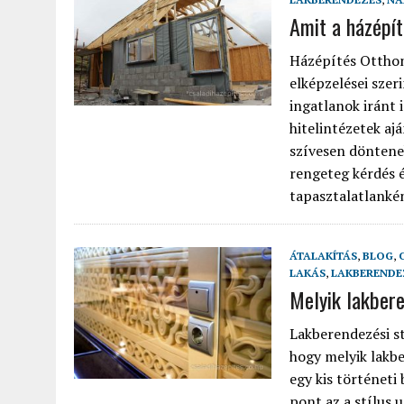
Amit a házépít
Házépítés Otthon
elképzelései szer
ingatlanok iránt i
hitelintézetek a
szívesen döntene
rengeteg kérdés 
tapasztalatlankén
ÁTALAKÍTÁS
,
BLOG
,
LAKÁS
,
LAKBERENDE
Melyik lakbere
Lakberendezési st
hogy melyik lakbe
egy kis történeti
pont az a stílus u