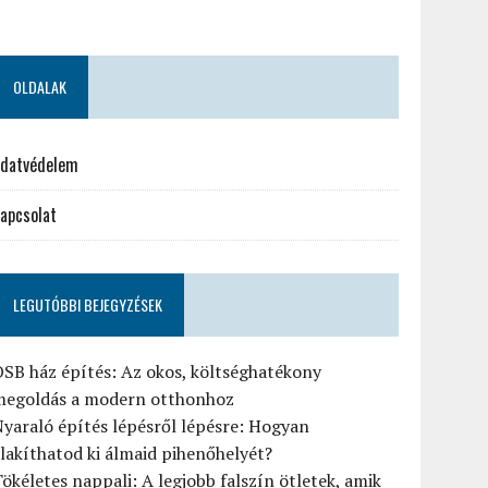
OLDALAK
datvédelem
apcsolat
LEGUTÓBBI BEJEGYZÉSEK
SB ház építés: Az okos, költséghatékony
megoldás a modern otthonhoz
yaraló építés lépésről lépésre: Hogyan
lakíthatod ki álmaid pihenőhelyét?
ökéletes nappali: A legjobb falszín ötletek, amik