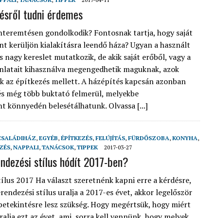
ésről tudni érdemes
teremtésen gondolkodik? Fontosnak tartja, hogy saját
int kerüljön kialakításra leendő háza? Ugyan a használt
s nagy kereslet mutatkozik, de akik saját erőből, vagy a
jánlatait kihasználva megengedhetik maguknak, azok
k az építkezés mellett. A házépítés kapcsán azonban
és még több buktató felmerül, melyekbe
t könnyedén belesétálhatunk. Olvassa [...]
CSALÁDIHÁZ
,
EGYÉB
,
ÉPÍTKEZÉS
,
FELÚJÍTÁS
,
FÜRDŐSZOBA
,
KONYHA
,
ZÉS
,
NAPPALI
,
TANÁCSOK
,
TIPPEK
2017-03-27
ndezési stílus hódít 2017-ben?
ílus 2017 Ha választ szeretnénk kapni erre a kérdésre,
rendezési stílus uralja a 2017-es évet, akkor legelőször
 betekintésre lesz szükség. Hogy megértsük, hogy miért
ralja ezt az évet, ami, sorra kell vennünk, hogy melyek